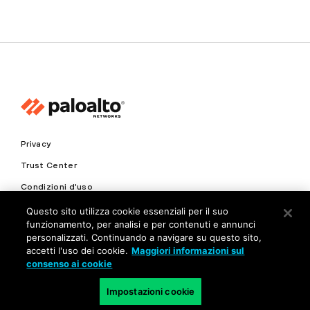
Privacy
Trust Center
Condizioni d'uso
Documenti
Questo sito utilizza cookie essenziali per il suo
funzionamento, per analisi e per contenuti e annunci
personalizzati. Continuando a navigare su questo sito,
Copyright © 2026 Palo Alto Networks. Tutti i diritti riservati
accetti l'uso dei cookie.
Maggiori informazioni sul
consenso ai cookie
IT
Impostazioni cookie