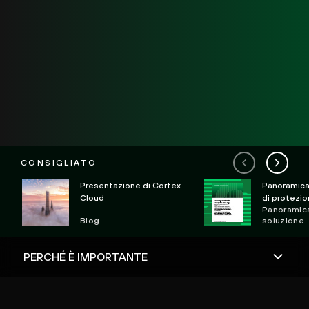
CONSIGLIATO
Presentazione di Cortex
Panoramica
Cloud
di protezio
Panoramica
del cloud
Blog
soluzione