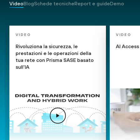
Video
Blog
Schede tecniche
Report e guide
Demo
VIDEO
VIDEO
Rivoluziona la sicurezza, le
AI Access
prestazioni e le operazioni della
tua rete con Prisma SASE basato
sull'IA