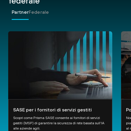
federale
Partner
Federale
SASE per i fornitori di servizi gestiti
Po
Scopri come Prisma SASE consente ai fornitori di servizi
Non
gestiti (MSP) di garantire la sicurezza di rete basata sull'IA
pia
alle aziende agili.
al