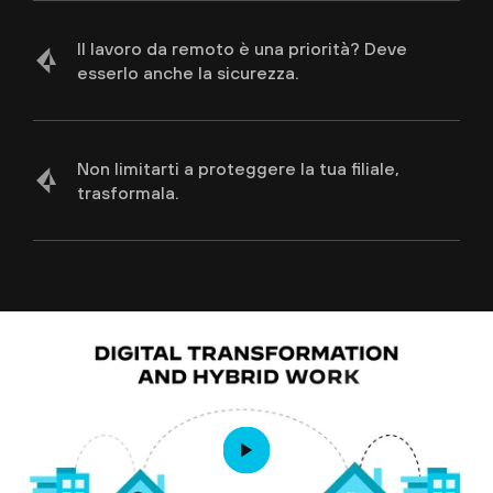
soluzione di sicurezza SaaS SASE-nativeive
SaaS security solution
Il lavoro da remoto è una priorità? Deve
esserlo anche la sicurezza.
Scopri AI Access Security
Gestione autonoma dell'esperienza digitale
Scopri la sicurezza dei dati basata sull'IA
Scopri l'accelerazione delle app
Non limitarti a proteggere la tua filiale,
trasformala.
Prova Prisma Access
Scopri la filiale Zero Trust con Prisma SD-
WAN