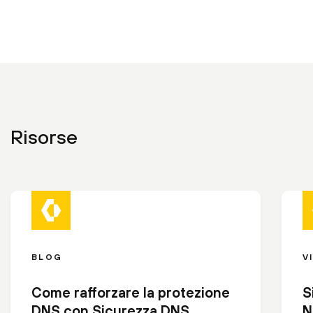
Risorse
BLOG
V
Come rafforzare la protezione
S
DNS con Sicurezza DNS
N