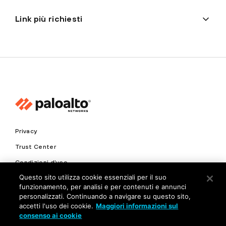
Link più richiesti
Privacy
Trust Center
Condizioni d'uso
Questo sito utilizza cookie essenziali per il suo
Documenti
funzionamento, per analisi e per contenuti e annunci
personalizzati. Continuando a navigare su questo sito,
Copyright © 2026 Palo Alto Networks. Tutti i diritti riservati
accetti l'uso dei cookie.
Maggiori informazioni sul
consenso ai cookie
IT