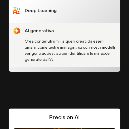
Riconosce i modelli e gestisce in modo efficiente
grandi set di dati strutturati in scala per analizzare
Deep Learning
e bloccare minacce pericolose.
Automatizza l'apprendimento delle funzioni e
gestisce in modo efficiente set di dati non
AI generativa
strutturati in scala per identificare modelli astratti
e rilevare minacce in evoluzione.
Crea contenuti simili a quelli creati da esseri
umani, come testi e immagini, su cui i nostri modelli
vengono addestrati per identificare le minacce
generate dall'AI.
Precision AI