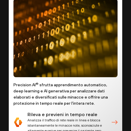
®
Precision AI
sfrutta apprendimento automatico,
deep learning e AI generativa per analizzare dati
elaborati e diversificati sulle minacce e offrire una
protezione in tempo reale per l'intera rete.
Rileva e previeni in tempo reale
Analizza il traffico di rete reale in linea e blocca
istantaneamente le minacce note, sconosciute e
altamente evasive per prevenire il paziente zero.