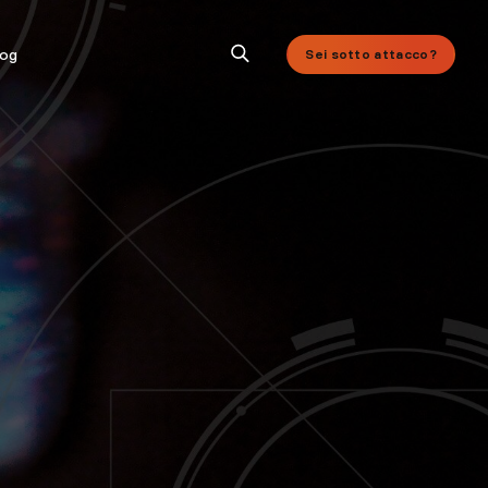
log
Sei sotto attacco?