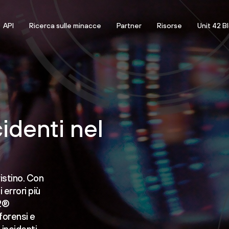
API
Ricerca sulle minacce
Partner
Risorse
Unit 42 B
cidenti nel
ristino. Con
 errori più
42®
forensi e