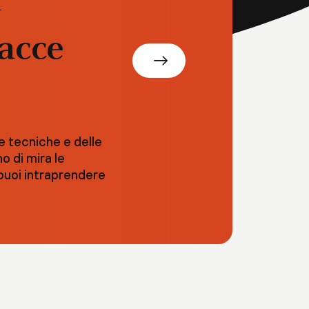
ù
nacce
le tecniche e delle
o di mira le
 puoi intraprendere
.