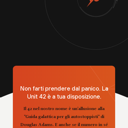
Non farti prendere dal panico. La
Unit 42 è a tua disposizione.
Il 42 nel nostro nome è un'allusione alla
"Guida galattica per gli autostoppisti" di
Douglas Adams. E anche se il numero in sé