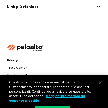
Link più richiesti
Privacy
Trust Center
Condizioni d'uso
Questo sito utilizza cookie essenziali per il suo
Documenti
funzionamento, per analisi e per contenuti e annunci
personalizzati. Continuando a navigare su questo sito,
Copyright © 2026 Palo Alto Networks. Tutti i diritti riservati
accetti l'uso dei cookie.
Maggiori informazioni sul
consenso ai cookie
IT