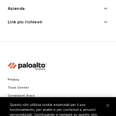
Azienda
Link più richiesti
Privacy
Trust Center
Condizioni d'uso
Documenti
Questo sito utilizza cookie essenziali per il suo
funzionamento, per analisi e per contenuti e annunci
personalizzati. Continuando a navigare su questo sito,
Copyright © 2026 Palo Alto Networks. Tutti i diritti riservati