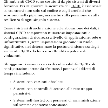
Gli ambienti CI/CD sono costituiti da più sistemi di diversi
fornitori. Per migliorare la sicurezza del
CI/CD
, è essenziale
concentrarsi non solo sul codice e sugli artefatti che
scorrono nella pipeline, ma anche sulla posizione e sulla
resilienza di ogni singolo sistema.
Come i sistemi di archiviazione ed elaborazione dei dati, i
sistemi CI/CD comportano numerose impostazioni e
configurazioni di sicurezza a livello di applicazione, rete e
infrastruttura. Queste impostazioni giocano un ruolo
significativo nel determinare la postura di sicurezza degli
ambienti CI/CD e la loro suscettibilità a potenziali
violazioni.
Gli aggressori vanno a caccia di vulnerabilità CI/CD e di
configurazioni errate da sfruttare. I potenziali difetti di
tempra includono:
Sistemi con versioni obsolete
Sistemi con controlli di accesso alla rete troppo
permissivi.
Sistemi self-hosted con permessi di amministrazione
sul sistema operativo sottostante.