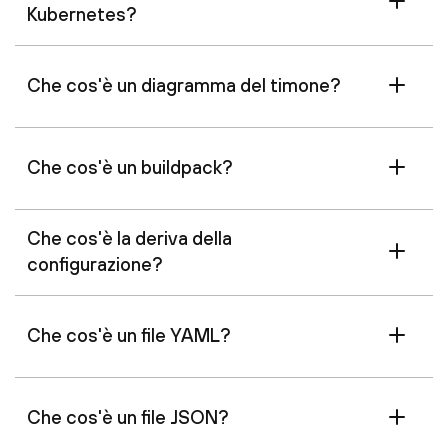
Kubernetes?
Che cos'è un diagramma del timone?
Che cos'è un buildpack?
Che cos'è la deriva della
configurazione?
Che cos'è un file YAML?
Che cos'è un file JSON?