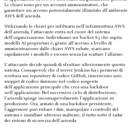
Le chiavi sono per un account amministratore, che
garantisce un accesso potenzialmente illimitato all'ambiente
AWS dell'azienda.
Utilizzando le chiavi per infiltrarsi nell'infrastruttura AWS
dell'azienda, l'attaccante entra nel cuore del sistema
dell'organizzazione. Individuano un bucket S3 che ospita
modelli AI proprietari e, grazie all'accesso a livello di
amministrazione dalle chiavi AWS rubate, scaricano
rapidamente i modelli e escono senza far scattare l'allarme.
L'attaccante decide quindi di sfruttare ulteriormente questo
sistema. Consapevoli che il server Jenkins ha i permessi di
scrittura sui repository di codice GitHub, inseriscono uno
snippet di codice dannoso nel codice sorgente
dell'applicazione principale che crea una backdoor
nell'applicazione. Nel successivo ciclo di distribuzione,
l'azienda spinge inconsapevolmente l'applicazione in
produzione. Ora, armato di una backdoor persistente,
l'aggressore può rubare i dati, manipolare i controlli del
sistema e installare ulteriori malware, il tutto sotto il radar
dei sistemi di sicurezza dell'azienda.