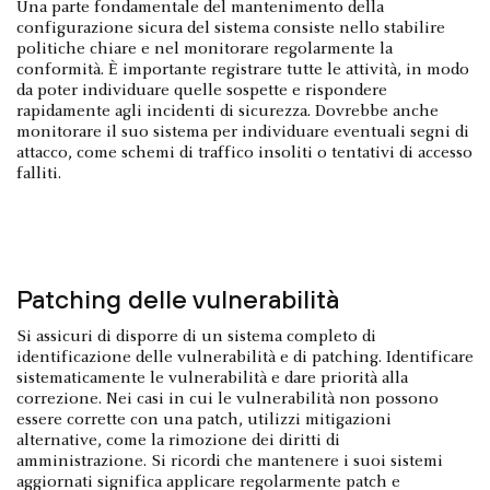
Una parte fondamentale del mantenimento della
configurazione sicura del sistema consiste nello stabilire
politiche chiare e nel monitorare regolarmente la
conformità. È importante registrare tutte le attività, in modo
da poter individuare quelle sospette e rispondere
rapidamente agli incidenti di sicurezza. Dovrebbe anche
monitorare il suo sistema per individuare eventuali segni di
attacco, come schemi di traffico insoliti o tentativi di accesso
falliti.
Patching delle vulnerabilità
Si assicuri di disporre di un sistema completo di
identificazione delle vulnerabilità e di patching. Identificare
sistematicamente le vulnerabilità e dare priorità alla
correzione. Nei casi in cui le vulnerabilità non possono
essere corrette con una patch, utilizzi mitigazioni
alternative, come la rimozione dei diritti di
amministrazione. Si ricordi che mantenere i suoi sistemi
aggiornati significa applicare regolarmente patch e