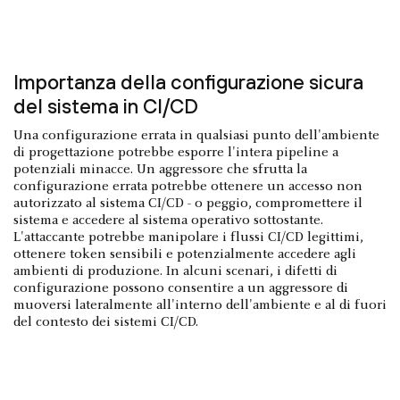
Importanza della configurazione sicura
del sistema in CI/CD
Una configurazione errata in qualsiasi punto dell'ambiente
di progettazione potrebbe esporre l'intera pipeline a
potenziali minacce. Un aggressore che sfrutta la
configurazione errata potrebbe ottenere un accesso non
autorizzato al sistema CI/CD - o peggio, compromettere il
sistema e accedere al sistema operativo sottostante.
L'attaccante potrebbe manipolare i flussi CI/CD legittimi,
ottenere token sensibili e potenzialmente accedere agli
ambienti di produzione. In alcuni scenari, i difetti di
configurazione possono consentire a un aggressore di
muoversi lateralmente all'interno dell'ambiente e al di fuori
del contesto dei sistemi CI/CD.