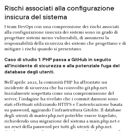
Rischi associati alla configurazione
insicura del sistema
I team DevOps con una comprensione dei rischi associati
alla configurazione insicura dei sistemi sono in grado di
progettare sistemi meno vulnerabili, di assumersi la
responsabilità della sicurezza dei sistemi che progettano e di
mitigare i rischi quando si presentano.
Caso di studio 1: PHP passa a GitHub in seguito
all'incidente di sicurezza e alla potenziale fuga del
database degli utenti.
Nell'aprile 2021, la comunità PHP ha affrontato un
incidente di sicurezza che ha coinvolto git.php.net.
Inizialmente sospettata come una compromissione del
server, l'indagine ha rivelato che i commit dannosi sono
stati effettuati utilizzando HTTPS e l'autenticazione basata
su password, aggirando l'infrastruttura Gitolite. Il database
degli utenti di master.php.net potrebbe essere trapelato,
richiedendo una migrazione del sistema a main.php.net e
un reset della password per tutti gli utenti di php.net.