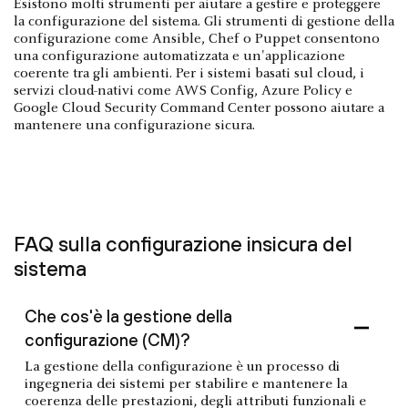
Esistono molti strumenti per aiutare a gestire e proteggere
la configurazione del sistema. Gli strumenti di gestione della
configurazione come Ansible, Chef o Puppet consentono
una configurazione automatizzata e un'applicazione
coerente tra gli ambienti. Per i sistemi basati sul cloud, i
servizi cloud-nativi come AWS Config, Azure Policy e
Google Cloud Security Command Center possono aiutare a
mantenere una configurazione sicura.
FAQ sulla configurazione insicura del
sistema
Che cos'è la gestione della
configurazione (CM)?
La gestione della configurazione è un processo di
ingegneria dei sistemi per stabilire e mantenere la
coerenza delle prestazioni, degli attributi funzionali e