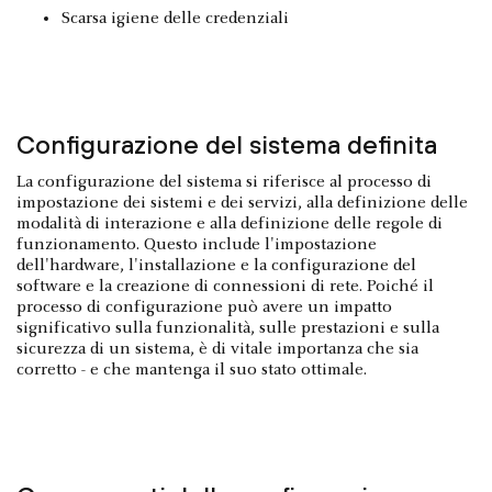
Scarsa igiene delle credenziali
Configurazione del sistema definita
La configurazione del sistema si riferisce al processo di
impostazione dei sistemi e dei servizi, alla definizione delle
modalità di interazione e alla definizione delle regole di
funzionamento. Questo include l'impostazione
dell'hardware, l'installazione e la configurazione del
software e la creazione di connessioni di rete. Poiché il
processo di configurazione può avere un impatto
significativo sulla funzionalità, sulle prestazioni e sulla
sicurezza di un sistema, è di vitale importanza che sia
corretto - e che mantenga il suo stato ottimale.