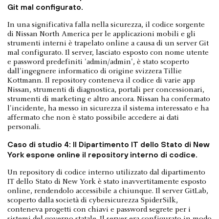
Git mal configurato.
In una significativa falla nella sicurezza, il codice sorgente
di Nissan North America per le applicazioni mobili e gli
strumenti interni è trapelato online a causa di un server Git
mal configurato. Il server, lasciato esposto con nome utente
e password predefiniti 'admin/admin', è stato scoperto
dall'ingegnere informatico di origine svizzera Tillie
Kottmann. Il repository conteneva il codice di varie app
Nissan, strumenti di diagnostica, portali per concessionari,
strumenti di marketing e altro ancora. Nissan ha confermato
l'incidente, ha messo in sicurezza il sistema interessato e ha
affermato che non è stato possibile accedere ai dati
personali.
Caso di studio 4: Il Dipartimento IT dello Stato di New
York espone online il repository interno di codice.
Un repository di codice interno utilizzato dal dipartimento
IT dello Stato di New York è stato inavvertitamente esposto
online, rendendolo accessibile a chiunque. Il server GitLab,
scoperto dalla società di cybersicurezza SpiderSilk,
conteneva progetti con chiavi e password segrete per i