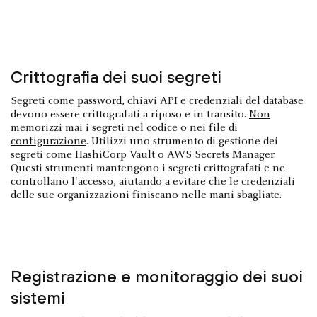
Crittografia dei suoi segreti
Segreti come password, chiavi API e credenziali del database
devono essere crittografati a riposo e in transito.
Non
memorizzi mai i segreti nel codice o nei file di
configurazione
. Utilizzi uno strumento di gestione dei
segreti come HashiCorp Vault o AWS Secrets Manager.
Questi strumenti mantengono i segreti crittografati e ne
controllano l'accesso, aiutando a evitare che le credenziali
delle sue organizzazioni finiscano nelle mani sbagliate.
Registrazione e monitoraggio dei suoi
sistemi