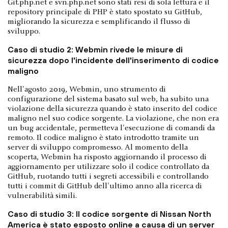
Git.php.net e svn.php.net sono stati resi di sola lettura e il
repository principale di PHP è stato spostato su GitHub,
migliorando la sicurezza e semplificando il flusso di
sviluppo.
Caso di studio 2: Webmin rivede le misure di
sicurezza dopo l'incidente dell'inserimento di codice
maligno
Nell'agosto 2019, Webmin, uno strumento di
configurazione del sistema basato sul web, ha subito una
violazione della sicurezza quando è stato inserito del codice
maligno nel suo codice sorgente. La violazione, che non era
un bug accidentale, permetteva l'esecuzione di comandi da
remoto. Il codice maligno è stato introdotto tramite un
server di sviluppo compromesso. Al momento della
scoperta, Webmin ha risposto aggiornando il processo di
aggiornamento per utilizzare solo il codice controllato da
GitHub, ruotando tutti i segreti accessibili e controllando
tutti i commit di GitHub dell'ultimo anno alla ricerca di
vulnerabilità simili.
Caso di studio 3: Il codice sorgente di Nissan North
America è stato esposto online a causa di un server