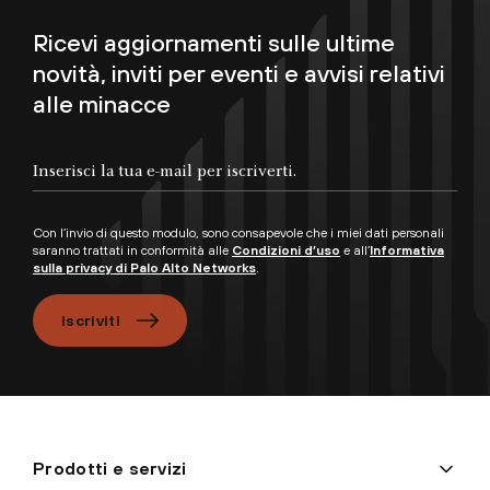
Ricevi aggiornamenti sulle ultime
novità, inviti per eventi e avvisi relativi
alle minacce
Con l’invio di questo modulo, sono consapevole che i miei dati personali
saranno trattati in conformità alle
Condizioni d’uso
e all’
Informativa
sulla privacy di Palo Alto Networks
.
Iscriviti
Prodotti e servizi