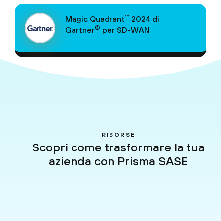
™
Magic Quadrant
2024 di
®
Gartner
per SD-WAN
RISORSE
Scopri come trasformare la tua
azienda con Prisma SASE