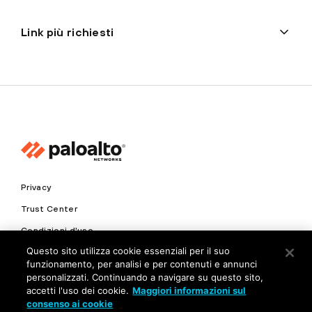
Link più richiesti
Privacy
Trust Center
Condizioni d'uso
Questo sito utilizza cookie essenziali per il suo
Documenti
funzionamento, per analisi e per contenuti e annunci
personalizzati. Continuando a navigare su questo sito,
Copyright © 2026 Palo Alto Networks. Tutti i diritti riservati
accetti l'uso dei cookie.
Maggiori informazioni sul
consenso ai cookie
IT