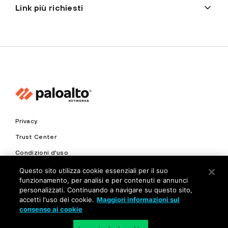
Link più richiesti
Privacy
Trust Center
Condizioni d'uso
Documenti
Questo sito utilizza cookie essenziali per il suo
funzionamento, per analisi e per contenuti e annunci
personalizzati. Continuando a navigare su questo sito,
Copyright © 2026 Palo Alto Networks. Tutti i diritti riservati
accetti l'uso dei cookie.
Maggiori informazioni sul
consenso ai cookie
IT