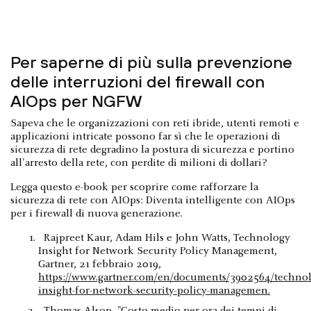
Per saperne di più sulla prevenzione
delle interruzioni del firewall con
AIOps per NGFW
Sapeva che le organizzazioni con reti ibride, utenti remoti e
applicazioni intricate possono far sì che le operazioni di
sicurezza di rete degradino la postura di sicurezza e portino
all'arresto della rete, con perdite di milioni di dollari?
Legga questo e-book per scoprire come rafforzare la
sicurezza di rete con AIOps: Diventa intelligente con AIOps
per i firewall di nuova generazione.
Rajpreet Kaur, Adam Hils e John Watts, Technology
Insight for Network Security Policy Management,
Gartner, 21 febbraio 2019,
https://www.gartner.com/en/documents/3902564/technol
insight-for-network-security-policy-managemen.
Thomas Alsop, "Costo medio per ora dei tempi di