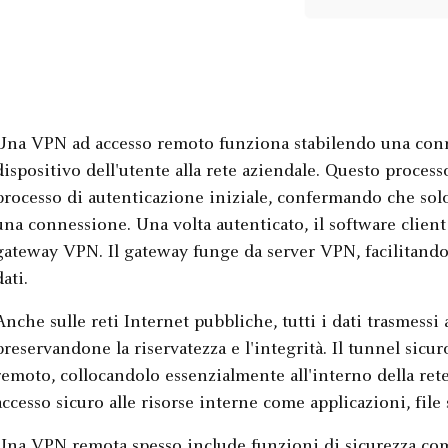
Una VPN ad accesso remoto funziona stabilendo una connes
dispositivo dell'utente alla rete aziendale. Questo process
processo di autenticazione iniziale, confermando che solo 
una connessione. Una volta autenticato, il software client
gateway VPN. Il gateway funge da server VPN, facilitando
dati.
Anche sulle reti Internet pubbliche, tutti i dati trasmessi 
preservandone la riservatezza e l'integrità. Il tunnel sicur
remoto, collocandolo essenzialmente all'interno della re
accesso sicuro alle risorse interne come applicazioni, file 
Una VPN remota spesso include funzioni di sicurezza come