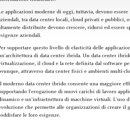
Le applicazioni moderne di oggi, tuttavia, devono essere i
aziendali, tra data center locali, cloud privati e pubblic
altamente distribuite devono crescere, ridursi ed essere sp
esigenze aziendali.
Per supportare questo livello di elasticità delle applicazio
un'architettura di data center ibrida. Un data center ibrid
virtualizzazione, il cloud e la rete definita dal software pe
ovunque, attraverso data center fisici e ambienti multi-cl
Il moderno data center ibrido consente una maggiore effic
supportando l'erogazione di nuovi carichi di lavoro applic
dinamico e un'infrastruttura di macchine virtuali. L'uso d
evoluzione che permette alle organizzazioni di creare il g
soddisfare le loro esigenze.