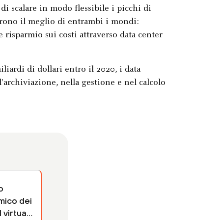
i scalare in modo flessibile i picchi di
ffrono il meglio di entrambi i mondi:
à e risparmio sui costi attraverso data center
iardi di dollari entro il 2020, i data
l'archiviazione, nella gestione e nel calcolo
o
ico dei
 virtuali