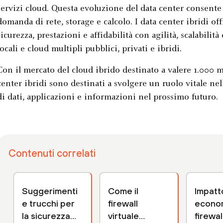
servizi cloud. Questa evoluzione del data center consente d
domanda di rete, storage e calcolo. I data center ibridi o
sicurezza, prestazioni e affidabilità con agilità, scalabilit
locali e cloud multipli pubblici, privati e ibridi.
Con il mercato del cloud ibrido destinato a valere 1.000 mil
center ibridi sono destinati a svolgere un ruolo vitale nel
di dati, applicazioni e informazioni nel prossimo futuro.
Contenuti correlati
Suggerimenti
Come il
Impatt
e trucchi per
firewall
econom
la sicurezza
virtuale
firewall