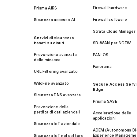
Firewall hardware
Prisma AIRS
Firewall software
Sicurezza accesso AI
Strata Cloud Manager
Servizi di sicurezza
basati su cloud
SD-WAN per NGFW
Prevenzione avanzata
PAN-OS
delle minacce
Panorama
URL Filtering avanzato
WildFire avanzato
Secure Access Serv
Edge
Sicurezza DNS avanzata
Prisma SASE
Prevenzione della
perdita di dati aziendali
Accelerazione delle
applicazioni
Sicurezza IoT aziendale
ADEM (Autonomous Dig
Experience Manageme
Sicurezza IoT nel settore