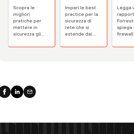
dell'infrastrutt
protegge il
VM-Se
Scopra le
Impari le best
Legga 
ura ibrida
multi-cloud
migliori
practice per la
rappor
pratiche per
sicurezza di
Forrest
mettere in
rete che si
spiega
sicurezza gli
estende dai
firewall
ambienti cloud
CSP ai cloud
VM-Ser
ibridi distribuiti
privati, ai data
Palo Al
e interconnessi,
center
Networ
per respinge...
virtualizzati e...
fornisc
ROI del
tre ann
periodo
ammor
di sei m