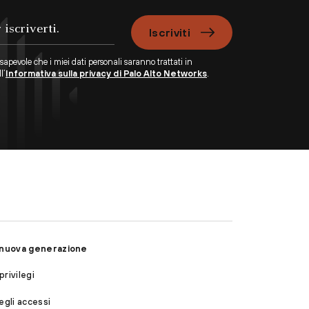
Iscriviti
apevole che i miei dati personali saranno trattati in
l’
Informativa sulla privacy di Palo Alto Networks
.
i nuova generazione
rivilegi
egli accessi