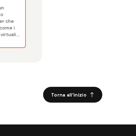
ries
un
to
er che
 come i
 virtuali
ies di
to
ks
ano un
 115% in
i, con un
 di
tamento
esi.
Torna all'inizio