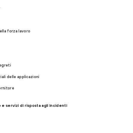
r
lla forza lavoro
egreti
ali delle applicazioni
ornitore
e servizi di risposta agli incidenti