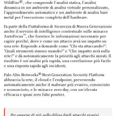
®
WildFire
, che comprende l'analisi statica, l'analisi
dinamica in un ambiente di analisi virtuale personalizzato,
l'apprendimento automatico e un ambiente di analisi bare
metal per l'esecuzione completa dell'hardware.
Fa parte della Piattaforma di Sicurezza di Nuova Generazione
anche il servizio di intelligence contestuale sulle minacce
™
AutoFocus
, che fornisce le informazioni necessarie per
capire perché, dove e come un attacco avrà un impatto su
una rete. Risponde a domande come "Chi sta attaccando?".
"Quali strumenti stanno usando?" e "Che impatto avrà sulla
rete?" e dà automaticamente la priorità agli attacchi mirati. Il
risultato è un'analisi più rapida, una correlazione più facile
e una risposta rapida agli incidenti.
®
Palo Alto Networks
Next-Generation Security Platform
abbraccia la rete, il cloud e l'endpoint, prevenendo
automaticamente anche il malware più evasivo, conosciuto
e sconosciuto, e le minacce zero-day, con un'elevata
efficacia e quasi zero falsi positivi.
Per saperne di più sulla difesa dagli attacchi evasivi,