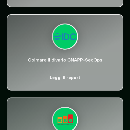
Colmare il divario CNAPP-SecOps
Leggi il report