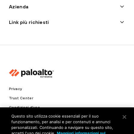
Azienda
Link più richiesti
Privacy
Trust Center
Condizioni d'uso
Questo sito utilizza cookie essenziali per il suo
Documenti
funzionamento, per analisi e per contenuti e annunci
personalizzati. Continuando a navigare su questo sito,
Copyright © 2026 Palo Alto Networks. Tutti i diritti riservati
accetti l'uso dei cookie.
Maggiori informazioni sul