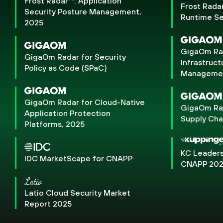
Frost Radar™: Application
Frost Rada
Security Posture Management,
Runtime Se
2025
GigaOm Rad
GigaOm Radar for Security
Infrastruct
Policy as Code (SPaC)
Management
GigaOm Radar for Cloud-Native
GigaOm Rad
Application Protection
Supply Cha
Platforms, 2025
KC Leaders
IDC MarketScape for CNAPP
CNAPP 20
Latio Cloud Security Market
Report 2025