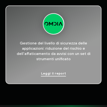
Gestione del livello di sicurezza delle
applicazioni: riduzione del rischio e
dell'affaticamento da avvisi con un set di
strumenti unificato
Leggi il report