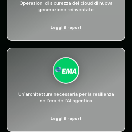
Operazioni di sicurezza del cloud di nuova
generazione reinventate
Leggi il report
Un'architettura necessaria per la resilienza
nell'era dell'AI agentica
Leggi il report