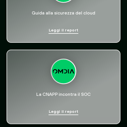
Guida alla sicurezza del cloud
Leggi il report
La CNAPP incontra il SOC
Leggi il report