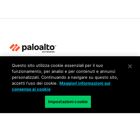
Privacy
Questo sito utilizza cookie essenziali per il suo
funzionamento, per analisi e per contenuti e annunci
Trust Center
personalizzati. Continuando a navigare su questo sito,
accetti l'uso dei cookie.
Maggiori informazioni sul
Condizioni d'uso
consenso ai cookie
Documenti
Impostazioni cookie
Copyright © 2026 Palo Alto Networks. Tutti i diritti riservati
IT