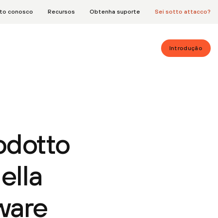
ato conosco
Recursos
Obtenha suporte
Sei sotto attacco?
Introdução
odotto
ella
ware