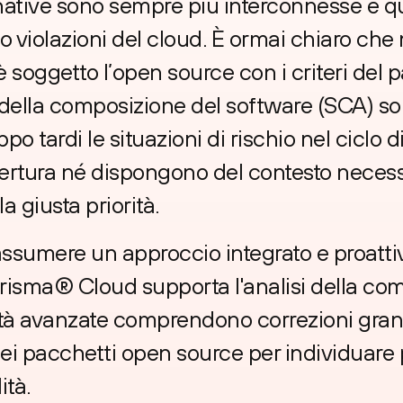
native sono sempre più interconnesse e q
ino violazioni del cloud. È ormai chiaro ch
i è soggetto l’open source con i criteri del 
i della composizione del software (SCA) so
po tardi le situazioni di rischio nel ciclo di
pertura né dispongono del contesto necessa
a giusta priorità.
d assumere un approccio integrato e proatti
risma® Cloud supporta l'analisi della co
ità avanzate comprendono correzioni granu
ei pacchetti open source per individuare 
ità.