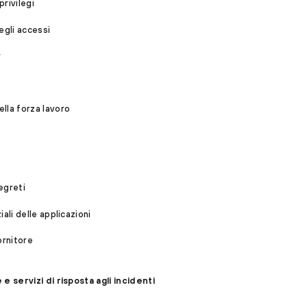
rivilegi
egli accessi
r
lla forza lavoro
egreti
ali delle applicazioni
ornitore
e servizi di risposta agli incidenti