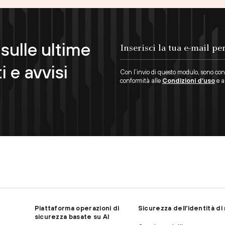
sulle ultime
Inserisci la tua e-mail per iscriverti.
i e avvisi
Con l’invio di questo modulo, sono cons
conformità alle
Condizioni d’uso
e al
Piattaforma operazioni di
Sicurezza dell'identità d
sicurezza basate su AI