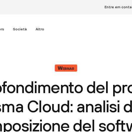
Entre em cont
ers
Società
Altro
Webinar
fondimento del pr
sma Cloud: analisi d
posizione del soft