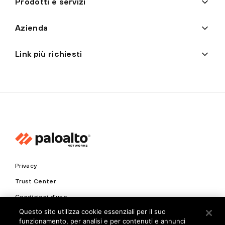
Prodotti e servizi
Azienda
Link più richiesti
Privacy
Trust Center
Condizioni d'uso
Questo sito utilizza cookie essenziali per il suo
Documenti
funzionamento, per analisi e per contenuti e annunci