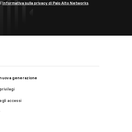
l’
Informativa sulla privacy di Palo Alto Networks
.
i nuova generazione
rivilegi
egli accessi
r