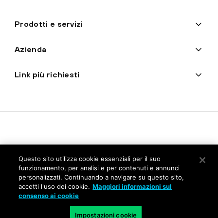
Prodotti e servizi
Azienda
Link più richiesti
Questo sito utilizza cookie essenziali per il suo
funzionamento, per analisi e per contenuti e annunci
personalizzati. Continuando a navigare su questo sito,
Privacy
accetti l'uso dei cookie.
Maggiori informazioni sul
consenso ai cookie
Trust Center
Condizioni d'uso
Impostazioni cookie