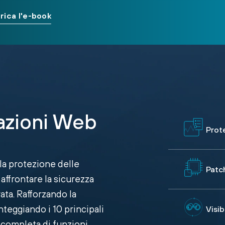
rica l'e-book
cazioni Web
Prot
la protezione delle
Patch
affrontare la sicurezza
ata. Rafforzando la
teggiando i 10 principali
Visib
 completa di funzioni,