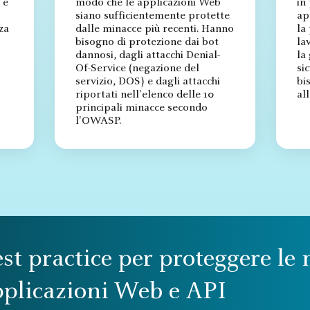
 e
modo che le applicazioni Web
in
siano sufficientemente protette
ap
za
dalle minacce più recenti. Hanno
la
bisogno di protezione dai bot
la
dannosi, dagli attacchi Denial-
la
Of-Service (negazione del
si
servizio, DOS) e dagli attacchi
bi
riportati nell'elenco delle 10
al
principali minacce secondo
l'OWASP.
st practice per proteggere le
pplicazioni Web e API