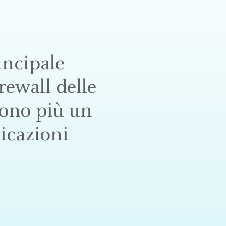
incipale
irewall delle
rono più un
licazioni