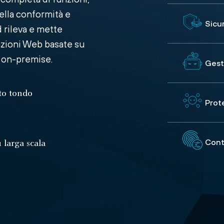
ella conformità e
Sicu
 rileva e mette
azioni Web basate su
a on-premise.
Gesti
tto tondo
Prot
Cont
u larga scala