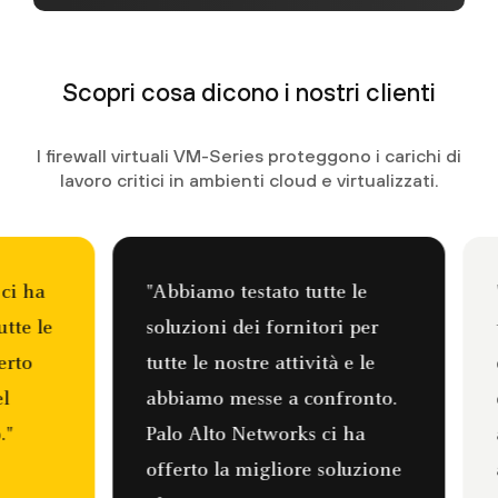
Scopri cosa dicono i nostri clienti
I firewall virtuali VM-Series proteggono i carichi di
lavoro critici in ambienti cloud e virtualizzati.
bbiamo testato tutte le
"Ora mi sento mol
luzioni dei fornitori per
tranquillo riguardo
tte le nostre attività e le
dell'agenzia dal pu
bbiamo messe a confronto.
della sicurezza. Gr
lo Alto Networks ci ha
all'impegno di tutt
ferto la migliore soluzione
agli ingegneri, l'a