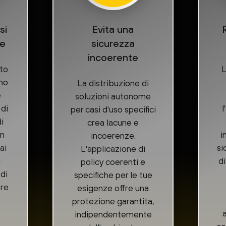
si
Evita una
de
sicurezza
incoerente
ito
L
no
La distribuzione di
e
soluzioni autonome
 di
l
per casi d'uso specifici
i
crea lacune e
in
i
incoerenze.
ai
si
L'applicazione di
l
d
policy coerenti e
di
specifiche per le tue
ere
esigenze offre una
protezione garantita,
indipendentemente