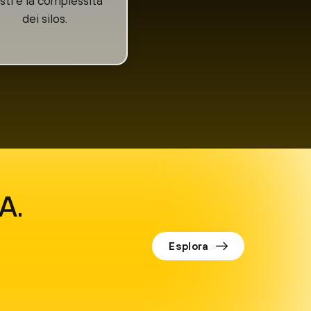
sti e la complessità
dei silos.
IA.
Esplora