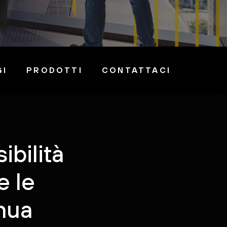
GI
PRODOTTI
CONTATTACI
ibilità
e le
inua