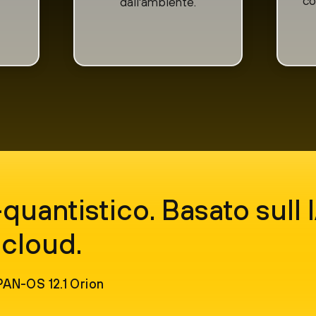
co
dall'ambiente.
quantistico. Basato sull 
 cloud.
AN-OS 12.1 Orion