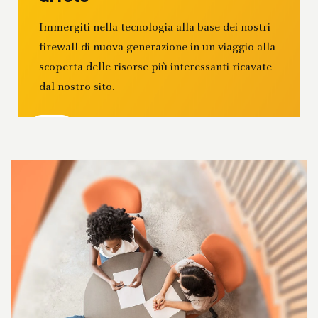
Immergiti nella tecnologia alla base dei nostri
firewall di nuova generazione in un viaggio alla
scoperta delle risorse più interessanti ricavate
dal nostro sito.
Ricevi aggiornamenti sulle ultime
novità, inviti per eventi e avvisi relativi
alle minacce
Con l’invio di questo modulo, sono consapevole che i miei dati personali
saranno trattati in conformità alle
Condizioni d’uso
e all’
Informativa
sulla privacy di Palo Alto Networks
.