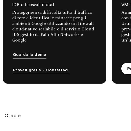
IDS e firewall cloud
VM-
Proteggi senza difficoltà tutto il traffico
Aume
di rete e identifica le minacce per gli
con 
ambienti Google utilizzando un firewall
Usuf
cloud-native scalabile e il servizio Cloud
prev
IDS gestito da Palo Alto Networks e
gest
Google.
un'i
Guarda la demo
P
Provali gratis - Contattaci
Oracle