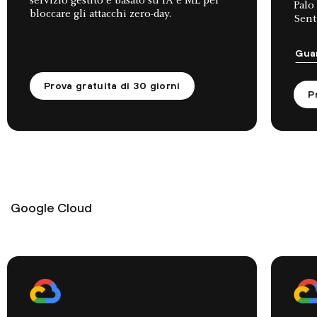
servizio gestito e basato su IA e ML per
Palo
bloccare gli attacchi zero-day.
Sent
Gua
Prova gratuita di 30 giorni
P
Google Cloud