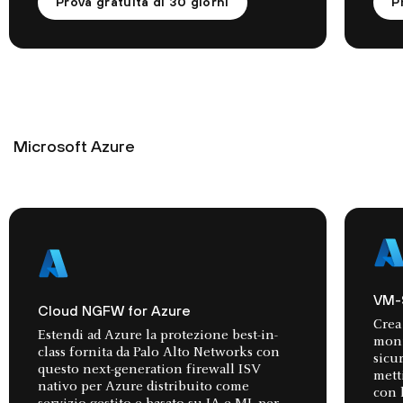
Prova gratuita di 30 giorni
P
Microsoft Azure
VM-
Cloud NGFW for Azure
Crea
Estendi ad Azure la protezione best-in-
moni
class fornita da Palo Alto Networks con
sicu
questo next-generation firewall ISV
mett
nativo per Azure distribuito come
con 