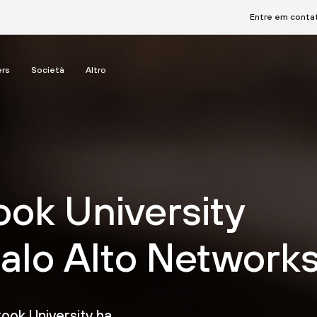
Entre em conta
ers
Società
Altro
ook University
Palo Alto Network
ook University ha