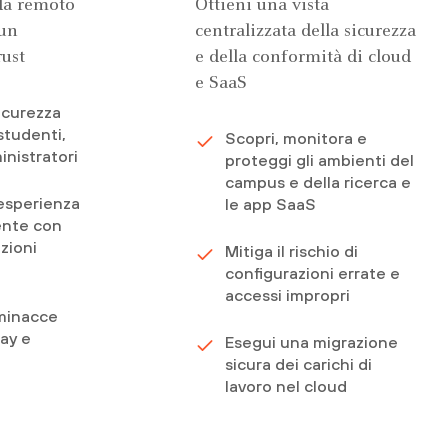
da remoto
Ottieni una vista
 un
centralizzata della sicurezza
ust
e della conformità di cloud
e SaaS
sicurezza
studenti,
Scopri, monitora e
nistratori
proteggi gli ambienti del
campus e della ricerca e
esperienza
le app SaaS
ente con
zioni
Mitiga il rischio di
configurazioni errate e
accessi impropri
 minacce
ay e
Esegui una migrazione
sicura dei carichi di
lavoro nel cloud