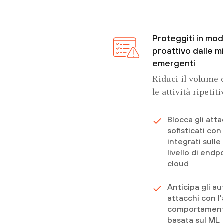
Proteggiti in mo
proattivo dalle 
emergenti
Riduci il volume d
le attività ripetiti
Blocca gli atta
sofisticati con
integrati sull
livello di endp
cloud
Anticipa gli au
attacchi con l'
comportament
basata sul ML