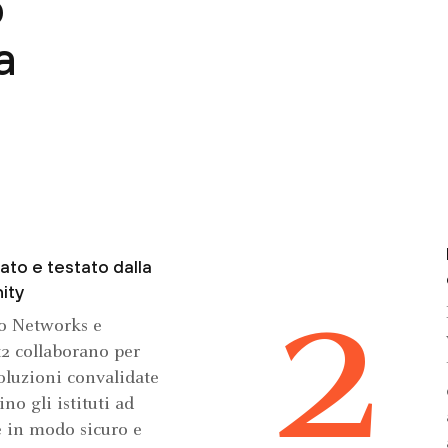
p
a
ato e testato dalla
2
ity
to Networks e
t2 collaborano per
oluzioni convalidate
ino gli istituti ad
e in modo sicuro e