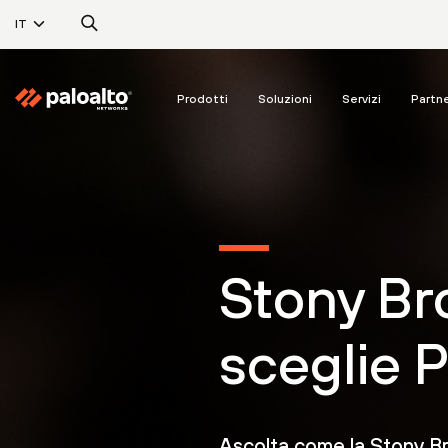
IT
Prodotti
Soluzioni
Servizi
Partn
Stony Br
sceglie 
Ascolta come la Stony Br