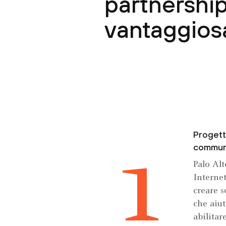
partnershi
vantaggios
Progett
1
commun
Palo Al
Interne
creare s
che aiut
abilitar