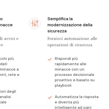
do
Semplifica la
minacce
modernizzazione della
sicurezza
i avvisi e
Fornisci automazione alle
ve
operazioni di sicurezza
cchi più
Rispondi più
 dati
rapidamente alle
e minacce a
minacce con un
oint, rete e
processo decisionale
proattivo e basato su
playbook
tori degli
analisi
Automatizza la risposta
ale
e diventa più
intelligente ad ogni