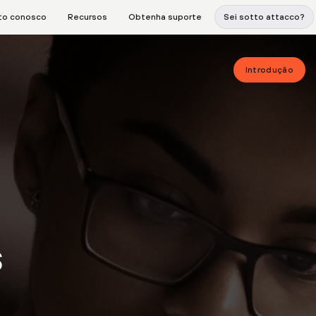
to conosco
Recursos
Obtenha suporte
Sei sotto attacco?
Introdução
s