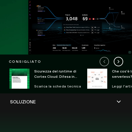
CONSIGLIATO
Sicurezza del runtime di
Che cos'è l
Cortex Cloud: Difesa in
serverless
tempo reale dagli attacchi
Scarica la scheda tecnica
Leggi l'art
clou