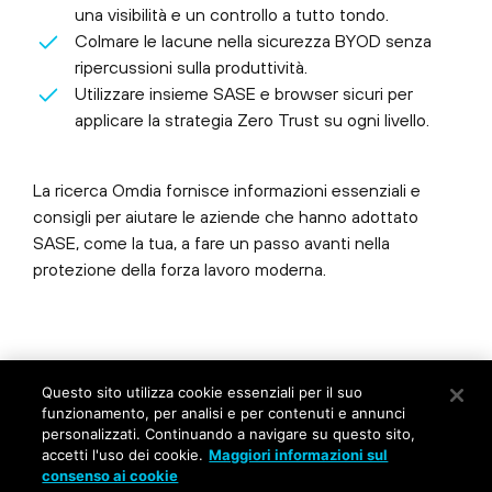
una visibilità e un controllo a tutto tondo.
Colmare le lacune nella sicurezza BYOD senza
ripercussioni sulla produttività.
Utilizzare insieme SASE e browser sicuri per
applicare la strategia Zero Trust su ogni livello.
La ricerca Omdia fornisce informazioni essenziali e
consigli per aiutare le aziende che hanno adottato
SASE, come la tua, a fare un passo avanti nella
protezione della forza lavoro moderna.
©
2026
Palo Alto Networks, Inc.
Tutti diritti riservati.
Questo sito utilizza cookie essenziali per il suo
Informativa sulla privacy
|
Condizioni d'uso
|
funzionamento, per analisi e per contenuti e annunci
Contatti
personalizzati. Continuando a navigare su questo sito,
accetti l'uso dei cookie.
Maggiori informazioni sul
consenso ai cookie