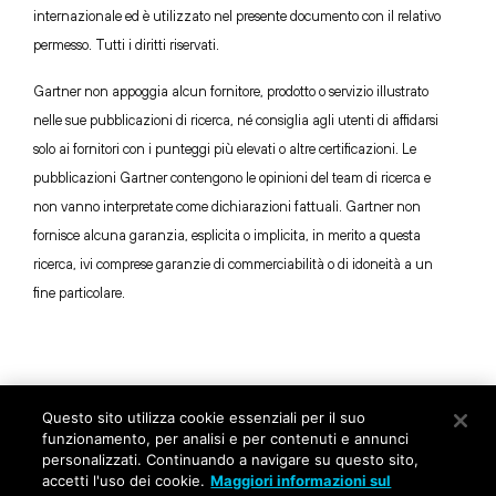
internazionale ed è utilizzato nel presente documento con il relativo
permesso. Tutti i diritti riservati.
Gartner non appoggia alcun fornitore, prodotto o servizio illustrato
nelle sue pubblicazioni di ricerca, né consiglia agli utenti di affidarsi
solo ai fornitori con i punteggi più elevati o altre certificazioni. Le
pubblicazioni Gartner contengono le opinioni del team di ricerca e
non vanno interpretate come dichiarazioni fattuali. Gartner non
fornisce alcuna garanzia, esplicita o implicita, in merito a questa
ricerca, ivi comprese garanzie di commerciabilità o di idoneità a un
fine particolare.
©
2026
Palo Alto Networks, Inc.
Tutti diritti riservati.
Questo sito utilizza cookie essenziali per il suo
Informativa sulla privacy
|
Condizioni d'uso
|
funzionamento, per analisi e per contenuti e annunci
Contatti
personalizzati. Continuando a navigare su questo sito,
accetti l'uso dei cookie.
Maggiori informazioni sul