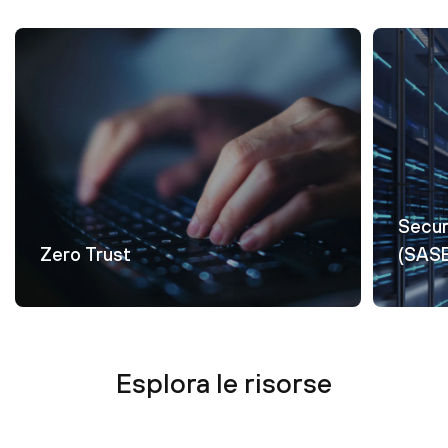
Secur
Zero Trust
(SAS
Esplora le risorse